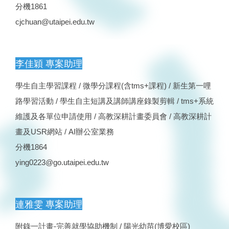
分機1861
cjchuan@utaipei.edu.tw
李佳穎 專案助理
學生自主學習課程 / 微學分課程(含tms+課程) / 新生第一哩
路學習活動 / 學生自主短講及講師講座錄製剪輯 / tms+系統
維護及各單位申請使用 / 高教深耕計畫委員會 / 高教深耕計
畫及USR網站 / AI辦公室業務
分機1864
ying0223@go.utaipei.edu.tw
連雅雯 專案助理
附錄一計畫-完善就學協助機制 / 陽光幼苗(博愛校區)