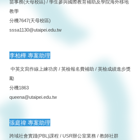
苗事務(天母校區) / 學生參與國際教育補助及學院海外移地
教學
分機7647(天母校區)
sssa1130@utaipei.edu.tw
李柏樺 專案助理
中英文寫作線上練功房 / 英檢報名費補助 / 英檢成績進步獎
勵
分機1863
queena@utaipei.edu.tw
張庭禕 專案助理
跨域社會實踐(PBL)課程 / USR辦公室業務 / 教師社群