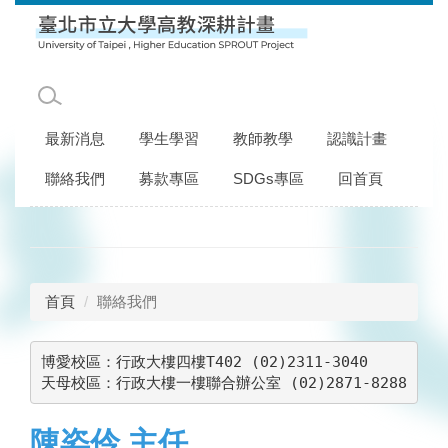
跳
到
主
要
內
容
最新消息
學生學習
教師教學
認識計畫
區
聯絡我們
募款專區
SDGs專區
回首頁
首頁
聯絡我們
博愛校區：行政大樓四樓T402 (02)2311-3040

天母校區：行政大樓一樓聯合辦公室 (02)2871-8288
陳姿伶 主任