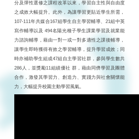
分及彈性選修之課程改革以來，學習自主性與自由度
之成效大幅提升。此外，為讓學習更貼近學生所需，
107-111年共媒合167組學生自主學習輔導、21組中英
寫作輔導以及 494名陽光種子學生課業學習及就業能
力諮詢輔導，藉由一對一或一對多適性之課後輔導，
讓學生即時獲得有效之學習輔導，提升學習成效；同
時亦補助學生組成47組自主學習社群，參與學生數共
286人，並獎勵11組績優社 群，藉由同儕學習及團體
合作，激發其學習力、創造力、實踐力與社會關懷能
力，大幅提升校園主動學習風氣。