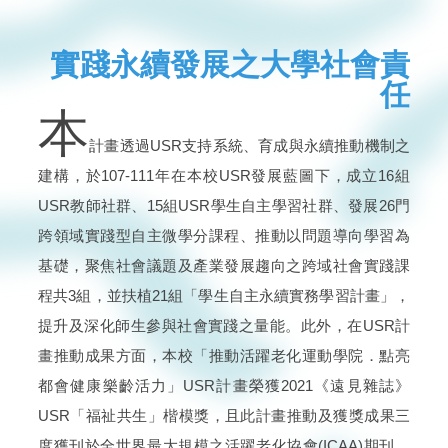
實踐永續發展之大學社會責
任
本
計畫透過USR支持系統、育成與永續推動機制之
建構，於107-111年在本校USR發展藍圖下，成立16組
USR教師社群、15組USR學生自主學習社群、發展26門
跨領域實踐型自主微學分課程、推動以問題導向學習為
基礎，聚焦社會議題及產業發展趨向之跨域社會實踐課
程共3組，並扶植21組「學生自主永續實務學習計畫」，
提升及深化師生參與社會實踐之量能。此外，在USR計
畫推動成果方面，本校「推動活躍老化運動學院．點亮
都會健康樂齡活力」USR計畫榮獲2021《遠見雜誌》
USR「福祉共生」楷模獎，且此計畫推動及獲獎成果三
度獲刊於全世界最大規模之活躍老化協會(ICAA)期刊，