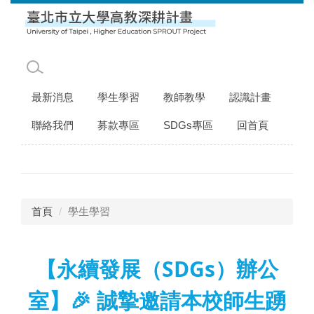
跳
到
主
要
內
容
最新消息
學生學習
教師教學
認識計畫
區
聯絡我們
募款專區
SDGs專區
回首頁
首頁
學生學習
【永續發展（SDGs）辦公
室】🎉 誠摯邀請本校師生踴