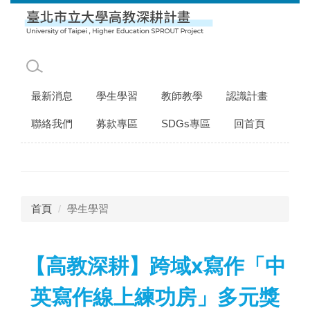
跳
到
主
要
內
容
最新消息
學生學習
教師教學
認識計畫
區
聯絡我們
募款專區
SDGs專區
回首頁
首頁
學生學習
【高教深耕】跨域x寫作「中
英寫作線上練功房」多元獎