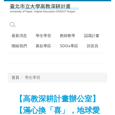
跳
到
主
要
內
容
最新消息
學生學習
教師教學
認識計畫
區
聯絡我們
募款專區
SDGs專區
回首頁
首頁
學生學習
【高教深耕計畫辦公室】
【滿心換「喜」，地球愛