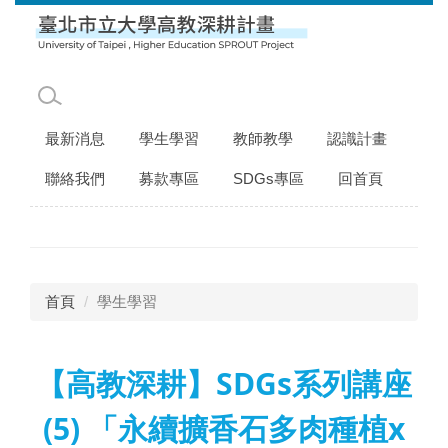
跳
到
主
要
內
容
最新消息
學生學習
教師教學
認識計畫
區
聯絡我們
募款專區
SDGs專區
回首頁
首頁
學生學習
【高教深耕】SDGs系列講座
(5) 「永續擴香石多肉種植x