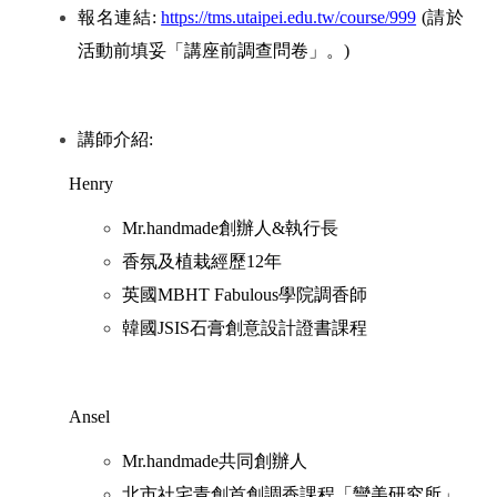
報名連結:
https://tms.utaipei.edu.tw/course/999
(
請於
活動前填妥「講座前調查問卷」。)
講師介紹:
Henry
Mr.handmade
創辦人&執行長
香氛及植栽經歷12年
英國MBHT Fabulous學院調香師
韓國JSIS石膏創意設計證書課程
Ansel
Mr.handmade
共同創辦人
北市社宅青創首創調香課程「彎美研究所」