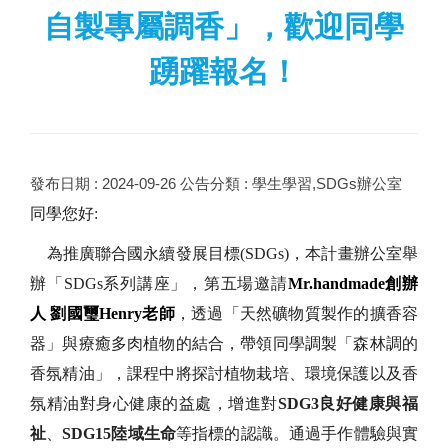
自製專屬調香」，歡迎同學
踴躍報名！
發布日期 :
2024-09-26
公告分類 :
學生學習,SDGs辦公室
同學您好:
為推廣聯合國永續發展目標(SDGs)，本計畫辦公室舉
辦「SDGs系列講座」，第五場邀請
Mr.handmade
創辦
人
劉國璽Henry老師
，透過「天然礦物質製作的擴香容
器」與療癒多肉植物的結合，帶領同學調製「森林調的
香氛精油」，課程中將探討植物栽培、環境保護以及香
氛精油對身心健康的益處，增進對
SDG3良好健康與福
祉
、
SDG15陸域生命
等指標的認識。通過手作體驗與實