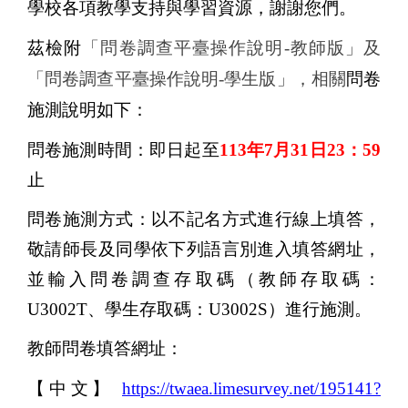
學校各項教學支持與學習資源，謝謝您們。
茲檢附
「問卷調查平臺操作說明
-
教師版」及
「問卷調查平臺操作說明
-
學生版」，相關
問卷
施測說明如下：
問卷施測時間：即日起至
113
年
7
月
31
日
23
：
59
止
問卷施測方式：以不記名方式進行線上填答，
敬請師長及同學依下列語言別進入填答網址，
並輸入
問卷調查存取碼（教師存取碼：
U3002T
、學生存取碼：
U3002S
）進行
施測。
教師問卷填答網址：
【中文】
https://twaea.limesurvey.net/195141?