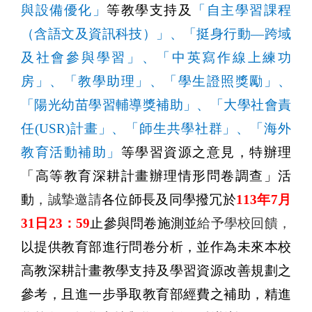
與設備優化」
等教學支持及
「自主學習課程
（含語文及資訊科技）」、「挺身行動—跨域
及社會參與學習」、「中英寫作線上練功
房」、「教學助理」、「學生證照獎勵」、
「陽光幼苗學習輔導獎補助」、「大學社會責
任
(USR)
計畫」、「師生共學社群」、「海外
教育活動補助」
等學習資源之意見，特辦理
「高等教育深耕計畫辦理情形問卷調查」活
動
，誠摯邀請
各位師長及同學撥冗於
113
年
7
月
31
日
23
：
59
止參與問卷施測並
給予學校回饋，
以提供教育部進行問卷分析，並作為未來本校
高教深耕計畫教學支持及學習資源改善規劃之
參考，且進一步爭取教育部經費之補助，精進