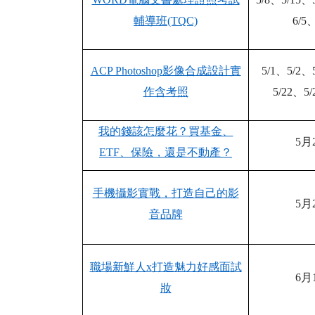
輔導班
(TQC)
6/5
ACP Photoshop
影像合成設計實
5/1
、
5/2
、
作含考照
5/22
、
5/
我的錢該怎麼花？買基金、
5
月
ETF
、保險，還是不動產？
手機攝影實戰，打造自己的影
5
月
音品牌
職場新鮮人
x
打造魅力好感面試
6
月
妝