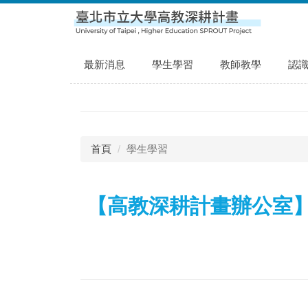
跳
到
主
要
最新消息
學生學習
教師教學
認
內
容
區
首頁
學生學習
【高教深耕計畫辦公室】