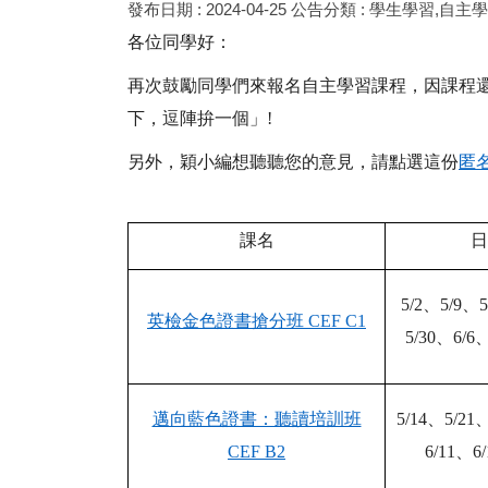
發布日期 :
2024-04-25
公告分類 :
學生學習,自主
各位同學好：
再次鼓勵同學們來報名自主學習課程，因課程
下，逗陣拚一個」
!
另外，穎小編想聽聽您的意見，請點選這份
匿
課名
日
5/2
、
5/9
、
5
英檢金色證書搶分班
CEF C1
5/30
、
6/6
邁向藍色證書：聽讀培訓班
5/14
、
5/21
CEF B2
6/11
、
6/