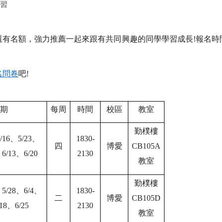
學習
還有名額，強力推薦一起來跟有共同興趣的同學學習成長
!
報名時
名問卷
吧
!
期
每周
時間
校區
教室
勤樸樓
/16
、
5/23
、
1830-
四
博愛
CB105A
、
6/13
、
6/20
2130
教室
勤樸樓
、
5/28
、
6/4
、
1830-
二
博愛
CB105D
18
、
6/25
2130
教室