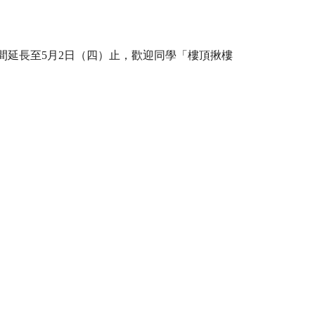
間延長至5
月
2
日（四）止
，歡迎同學「樓頂揪樓