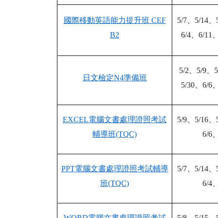
國際移動英語能力提升班
CEF
5/7
、
5/14
、
B2
6/4
、
6/11
5/2
、
5/9
、
5
日文檢定
N4
準備班
5/30
、
6/6
EXCEL
電腦文書處理證照考試
5/9
、
5/16
、
輔導班
(TQC)
6/6
PPT
電腦文書處理證照考試輔導
5/7
、
5/14
、
班
(TQC)
6/4
WORD
電腦文書處理證照考試
5/8
、
5/15
、